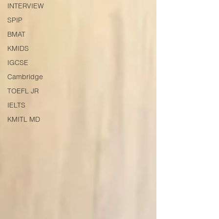
INTERVIEW
SPIP
BMAT
KMIDS
IGCSE
Cambridge
TOEFL JR
IELTS
KMITL MD