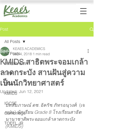
Post
All Posts
KEAES ACADEMICS
All Posts
Sep 4, 2018
1 min read
KMIDS สาธิตพระจอมเกล้า
INTERVIEW
ลาดกระบัง สานฝันสู่ความ
SPIP
เป็นนักวิทยาศาสตร์
BMAT
Updated:
Jun 12, 2021
KMIDS
IGCSE
บทสัมภาษณ์ ดช.
 อัครัช ภัทรอนุวงศ์  (เจ
แปน) 
นักเรียน Grade 8 โรงเรียนสาธิต
Cambridge
นานาชาติพระจอมเกล้าลาดกระบัง 
TOEFL JR
(KMIDS) 