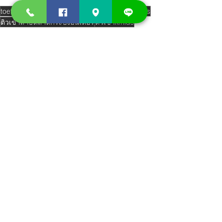
toefl junior
toefl junior exam
kmids
สอบเข้าkmids
ติวเข้าสาธิตลาดกระบังอินเตอร์
ติวเข้าkmids
KMIDS
Comments
Write a comment...