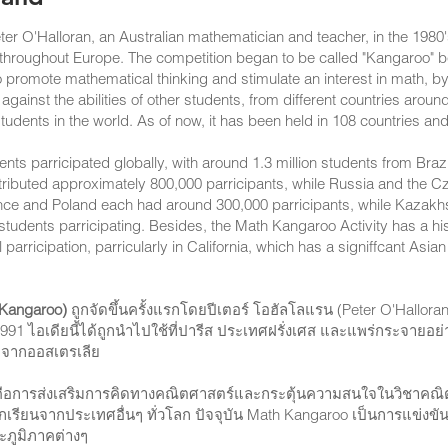
r O'Halloran, an Australian mathematician and teacher, in the 1980's
d throughout Europe. The competition began to be called "Kangaroo" be
promote mathematical thinking and stimulate an interest in math, by
s against the abilities of other students, from different countries aro
tudents in the world. As of now, it has been held in 108 countries an
ents parricipated globally, with around 1.3 million students from Brazi
buted approximately 800,000 parricipants, while Russia and the C
ance and Poland each had around 300,000 parricipants, while Kazakhs
tudents parricipating. Besides, the Math Kangaroo Activity has a hist
parricipation, parricularly in California, which has a signiffcant Asian
 Kangaroo)
ถูกจัดขึ้นครั้งแรกโดยปีเตอร์ โอฮัลโลแรน (Peter O'Hallor
91 ไอเดียนี้ได้ถูกนำไปใช้ที่ปารีส ประเทศฝรั่งเศส และแพร่กระจายอย่างร
เนิดจากออสเตรเลีย
คือการส่งเสริมการคิดทางคณิตศาสตร์และกระตุ้นความสนใจในวิชาคณิ
ียนจากประเทศอื่นๆ ทั่วโลก ปัจจุบัน Math Kangaroo เป็นการแข่งขัน
ะภูมิภาคต่างๆ