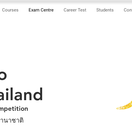
Courses
Exam Centre
Career Test
Students
Con
o
iland
mpetition
นานาชาติ