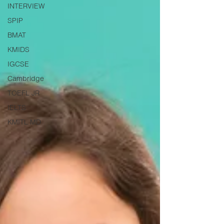
INTERVIEW
SPIP
BMAT
KMIDS
IGCSE
Cambridge
TOEFL JR
IELTS
KMITL MD