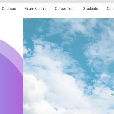
Courses
Exam Centre
Career Test
Students
Con