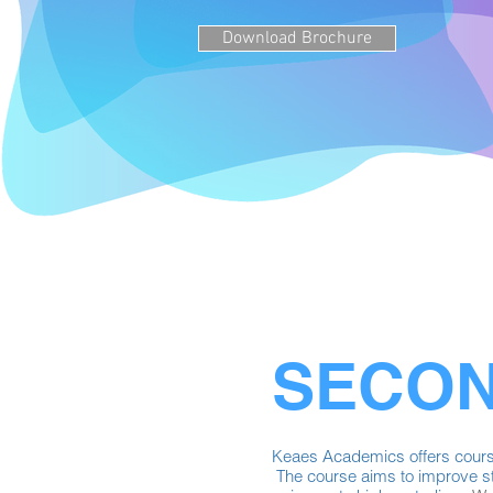
Download Brochure
SECON
Keaes Academics offers cours
The course aims to improve stu