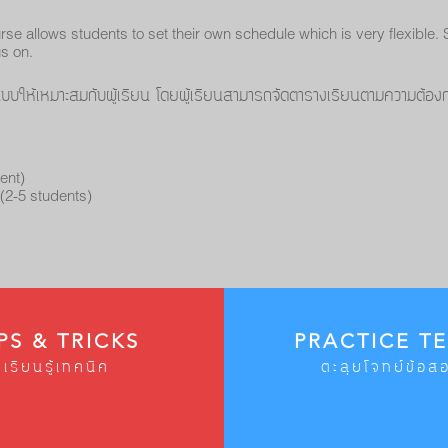
rse allows students to set their own schedule which is very flexible.
us on.
ออกแบบให้เหมาะสมกับผู้เรียน โดยผู้เรียนสามารถจัดตารางเรียนตามความต
ม
ent)
(2-5 students)
PS & TRICKS
PRACTICE TE
เรียนรู้เทคนิค
ตะลุยโจทย์ข้อส