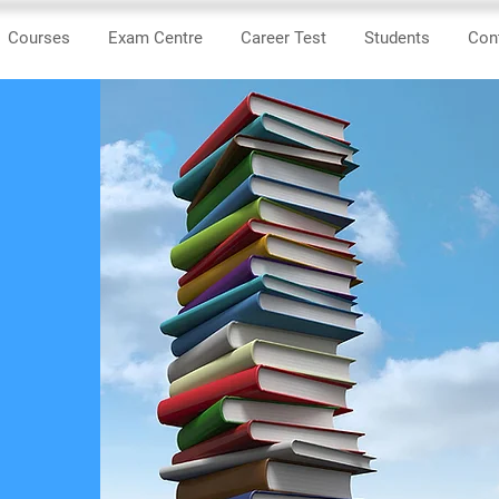
Courses
Exam Centre
Career Test
Students
Con