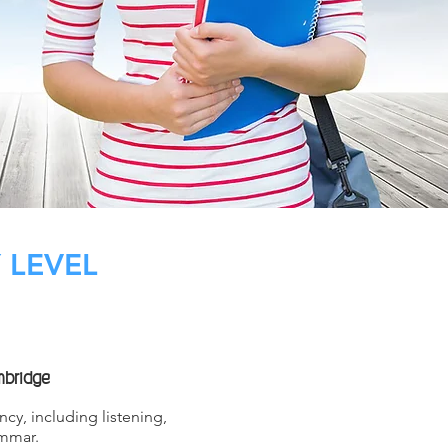
 LEVEL
mbridge
cy, including listening,
ammar.